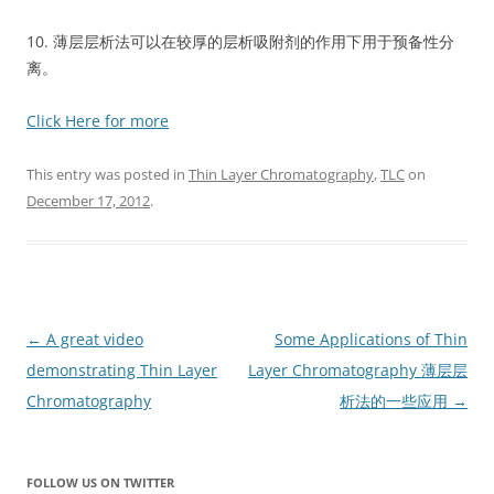
10. 薄层层析法可以在较厚的层析吸附剂的作用下用于预备性分
离。
Click Here for more
This entry was posted in
Thin Layer Chromatography
,
TLC
on
December 17, 2012
.
Post
←
A great video
Some Applications of Thin
navigation
demonstrating Thin Layer
Layer Chromatography 薄层层
Chromatography
析法的一些应用
→
FOLLOW US ON TWITTER